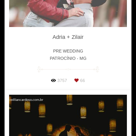
Adria + Zilair
PRE WEDDING
PATROCÍNIO - MG
3757
66