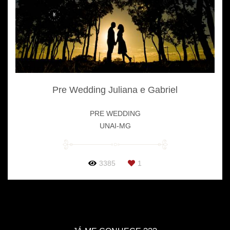
Pre Wedding Juliana e Gabriel
PRE WEDDING
UNAI-MG
3385
1