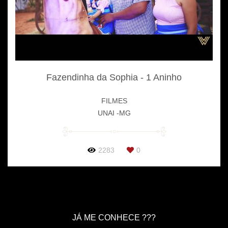
Fazendinha da Sophia - 1 Aninho
FILMES
UNAI -MG
2283
0
JÁ ME CONHECE ???