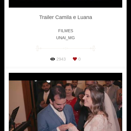
Trailer Camila e Luana
FILMES
UNAI_MG
2943
0