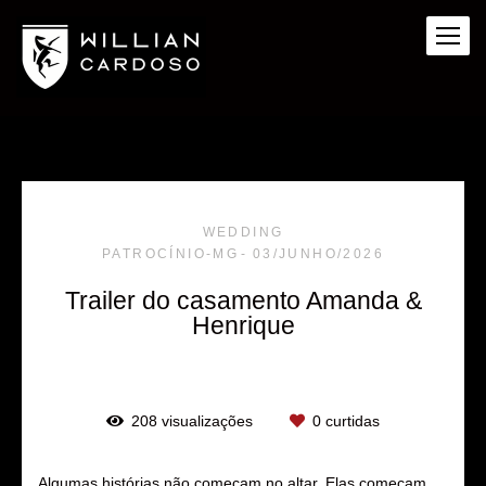
WEDDING
PATROCÍNIO-MG
03/JUNHO/2026
Trailer do casamento Amanda &
Henrique
208
visualizações
0
curtidas
Algumas histórias não começam no altar. Elas começam