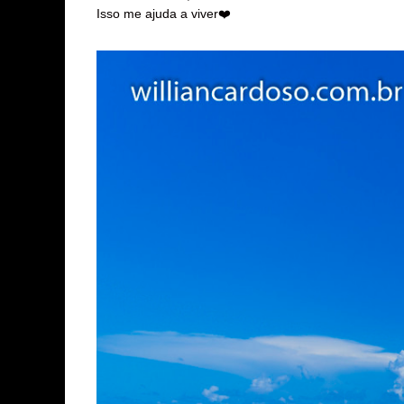
Isso me ajuda a viver
❤️