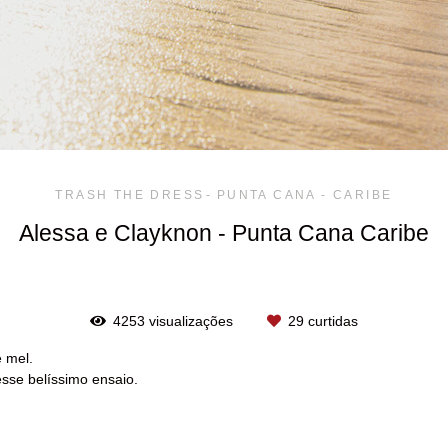
TRASH THE DRESS
PUNTA CANA - CARIBE
Alessa e Clayknon - Punta Cana Caribe
4253
visualizações
29
curtidas
 mel.
esse belíssimo ensaio.