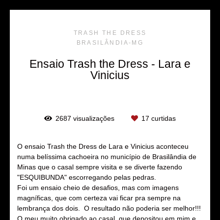
TRASH THE DRESS
BRASILÂNDIA-MG
Ensaio Trash the Dress - Lara e
Vinicius
2687
visualizações
17
curtidas
O ensaio Trash the Dress de Lara e Vinicius aconteceu
numa belíssima cachoeira no município de Brasilândia de
Minas que o casal sempre visita e se diverte fazendo
"ESQUIBUNDA" escorregando pelas pedras.
Foi um ensaio cheio de desafios, mas com imagens
magníficas, que com certeza vai ficar pra sempre na
lembrança dos dois. O resultado não poderia ser melhor!!!
O meu muito obrigado ao casal, que depositou em mim e