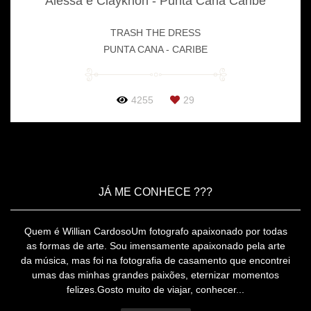
Alessa e Clayknon - Punta Cana Caribe
TRASH THE DRESS
PUNTA CANA - CARIBE
4255
29
JÁ ME CONHECE ???
Quem é Willian CardosoUm fotografo apaixonado por todas
as formas de arte. Sou imensamente apaixonado pela arte
da música, mas foi na fotografia de casamento que encontrei
umas das minhas grandes paixões, eternizar momentos
felizes.Gosto muito de viajar, conhecer...