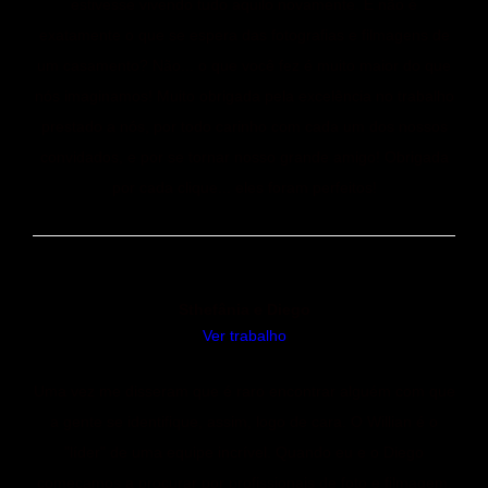
estivesse vivendo tudo aquilo novamente. E não é
exatamente o que se espera das fotografias e filmagens de
um casamento? Não... o que você fez é muito maior do que
nós imaginamos! Muito obrigada pela excelência no trabalho
prestado a nós, por todo carinho com cada um dos nossos
convidados, e por se tornar nosso grande amigo! Obrigada
por cada clique... eles foram perfeitos!
Sthefânia e Diego
Ver trabalho
Uma vez me disseram que é raro encontrar alguém com que
a gente se identifique, assim, logo de cara. O Willian é o
"líder" de uma equipe incrível. Quando eu e o Diego
começamos a procurar por profissionais de foto e filmagem,