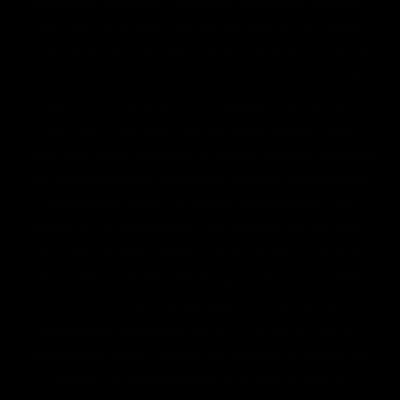
prepara um casamento, pensamos nos mínimos detalhes...
nas cores, nos lugares onde vai ficar cada flor, na comida,
no bem-estar dos convidados... Enfim, preparamos tudo com
o maior amor do mundo... com o amor que sentimos pela
pessoa com a qual estamos nos casando. Embora a gente
saiba que todos esses detalhes ficarão marcados para
sempre em nossa memória e em nossos corações, sabemos
que as fotografias são os registros perfeitos e permanentes
desse dia tão mágico... É através das fotografias e das
filmagens que lembraremos o que sentimos naquele exato
momento... é onde poderemos observar, daqui a 20 anos,
cada detalhe do NOSSO DIA! E o que podemos dizer, Willian
Cardoso, é que você, juntamente com sua equipe
simplesmente espetacular, registrou o nosso dia com uma
sensibilidade ímpar... Quando vejo as fotos, os olhares das
pessoas, os olhares do Bruno e os meus, é como se