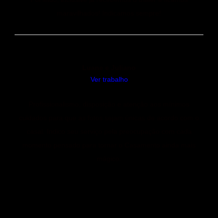
maravilhados! Indicamos sempre!
Luane e Juliano
Ver trabalho
Profissionalismo, disposição e atenção aos mínimos
cuidados para que as fotos sejam únicas de acordo com o
casal. Indico seu serviço pela preocupação com cada
momento pensado para tornar o Casamento ainda mais
mágico.