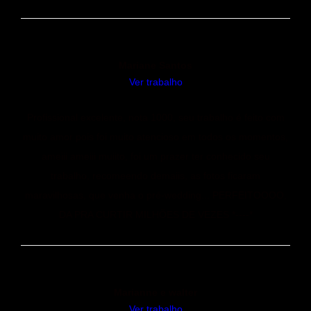
Mariane Santos
Ver trabalho
Profissional excelente, nota 1000, seu trabalho é feito com
muito amor pois foi muito atencioso em todos os momentos,
ameiii ameiii muiito, foi um prazer ter conhecido seu
trabalho, recomeendo demaiis, as fotos ficaram
maravilhosas, que venha o pré-wedding... PERFEITOOOO,
DA PRA CURTIR MILHÕES DE VEZES *----*
Marianne e walter
Ver trabalho